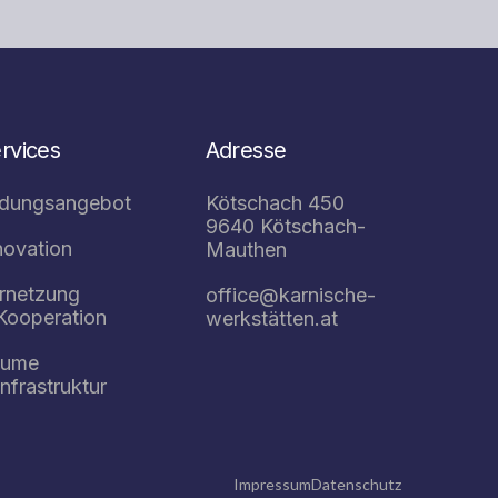
rvices
Adresse
ldungsangebot
Kötschach 450
9640 Kötschach-
novation
Mauthen
rnetzung
office@karnische-
Kooperation
werkstätten.at
äume
Infrastruktur
Impressum
Datenschutz