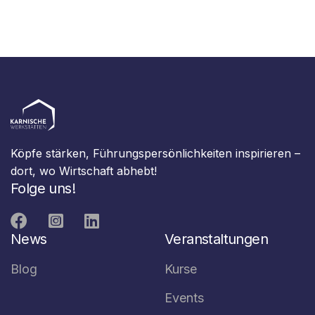
All Events


Interesse, dabei zu sein?
K
-
-
Köpfe stärken, Führungspersönlichkeiten inspirieren –
dort, wo Wirtschaft abhebt!
Folge uns!



News
Veranstaltungen
Blog
Kurse
Events