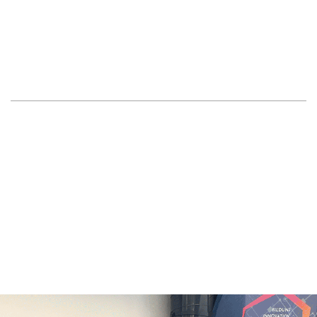
SmartLab
3D-Druck, Lasercutter, Scanner & Plotter –
nutzbar in Kursen & Schulungen. Jetzt
mitmachen!

Mehr dazu