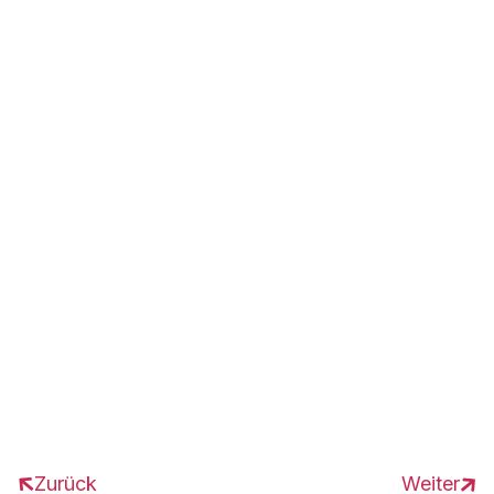
DIH Süd
DIH Süd
Jetzt Anmelden



Zurück
Weiter